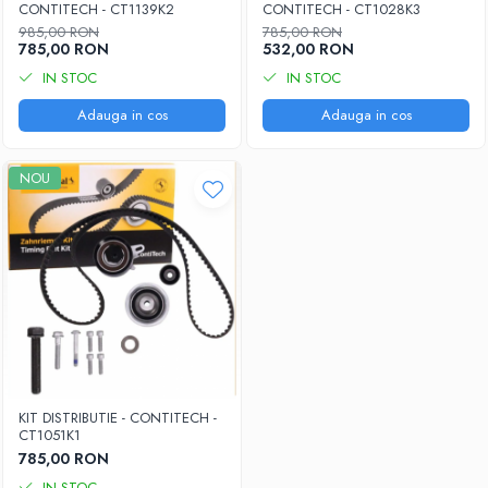
CONTITECH - CT1139K2
CONTITECH - CT1028K3
985,00 RON
785,00 RON
785,00 RON
532,00 RON
IN STOC
IN STOC
Adauga in cos
Adauga in cos
NOU
KIT DISTRIBUTIE - CONTITECH -
CT1051K1
785,00 RON
IN STOC