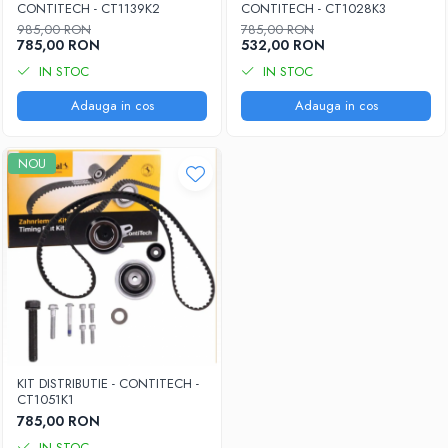
CONTITECH - CT1139K2
CONTITECH - CT1028K3
985,00 RON
785,00 RON
785,00 RON
532,00 RON
IN STOC
IN STOC
Adauga in cos
Adauga in cos
NOU
KIT DISTRIBUTIE - CONTITECH -
CT1051K1
785,00 RON
IN STOC