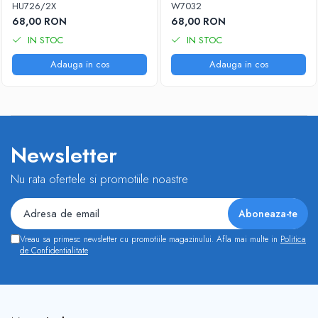
HU726/2X
W7032
68,00 RON
68,00 RON
IN STOC
IN STOC
Adauga in cos
Adauga in cos
Newsletter
Nu rata ofertele si promotiile noastre
Vreau sa primesc newsletter cu promotiile magazinului. Afla mai multe in
Politica
de Confidentialitate