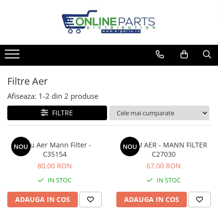
Toate Produsele
Filtre Ulei
Filtre Aer
Filtre Combustibil
Filtre Aer
Filtre Polen
Afiseaza:
1-
2
din
2
produse
Pachete Revizie
FILTRE
Set Placute Frana
Kit Distributie
Pachet Revizii cutii automate
Filtru Aer Mann Filter -
FILTRU AER - MANN FILTER
NOU
NOU
Becuri Auto 12V
C35154
C27030
80,00 RON
67,00 RON
IN STOC
IN STOC
ADAUGA IN COS
ADAUGA IN COS