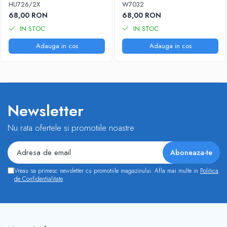
HU726/2X
W7032
68,00 RON
68,00 RON
IN STOC
IN STOC
Adauga in cos
Adauga in cos
Newsletter
Nu rata ofertele si promotiile noastre
Vreau sa primesc newsletter cu promotiile magazinului. Afla mai multe in
Politica
de Confidentialitate